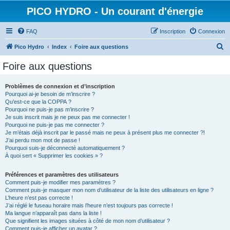
PICO HYDRO - Un courant d'énergie
FAQ
Inscription
Connexion
R
Pico Hydro
Index
Foire aux questions
e
Foire aux questions
c
h
Problèmes de connexion et d’inscription
Pourquoi ai-je besoin de m’inscrire ?
e
Qu’est-ce que la COPPA ?
r
Pourquoi ne puis-je pas m’inscrire ?
Je suis inscrit mais je ne peux pas me connecter !
c
Pourquoi ne puis-je pas me connecter ?
Je m’étais déjà inscrit par le passé mais ne peux à présent plus me connecter ?!
h
J’ai perdu mon mot de passe !
e
Pourquoi suis-je déconnecté automatiquement ?
À quoi sert « Supprimer les cookies » ?
r
Préférences et paramètres des utilisateurs
Comment puis-je modifier mes paramètres ?
Comment puis-je masquer mon nom d’utilisateur de la liste des utilisateurs en ligne ?
L’heure n’est pas correcte !
J’ai réglé le fuseau horaire mais l’heure n’est toujours pas correcte !
Ma langue n’apparaît pas dans la liste !
Que signifient les images situées à côté de mon nom d’utilisateur ?
Comment puis-je afficher un avatar ?