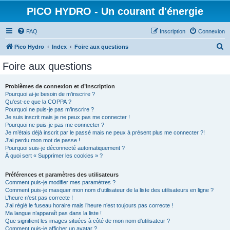
PICO HYDRO - Un courant d'énergie
FAQ
Inscription
Connexion
R
Pico Hydro
Index
Foire aux questions
e
Foire aux questions
c
h
Problèmes de connexion et d’inscription
Pourquoi ai-je besoin de m’inscrire ?
e
Qu’est-ce que la COPPA ?
r
Pourquoi ne puis-je pas m’inscrire ?
Je suis inscrit mais je ne peux pas me connecter !
c
Pourquoi ne puis-je pas me connecter ?
Je m’étais déjà inscrit par le passé mais ne peux à présent plus me connecter ?!
h
J’ai perdu mon mot de passe !
e
Pourquoi suis-je déconnecté automatiquement ?
À quoi sert « Supprimer les cookies » ?
r
Préférences et paramètres des utilisateurs
Comment puis-je modifier mes paramètres ?
Comment puis-je masquer mon nom d’utilisateur de la liste des utilisateurs en ligne ?
L’heure n’est pas correcte !
J’ai réglé le fuseau horaire mais l’heure n’est toujours pas correcte !
Ma langue n’apparaît pas dans la liste !
Que signifient les images situées à côté de mon nom d’utilisateur ?
Comment puis-je afficher un avatar ?