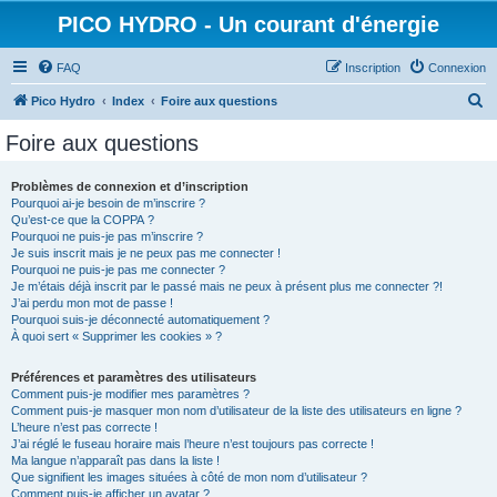
PICO HYDRO - Un courant d'énergie
FAQ
Inscription
Connexion
R
Pico Hydro
Index
Foire aux questions
e
Foire aux questions
c
h
Problèmes de connexion et d’inscription
Pourquoi ai-je besoin de m’inscrire ?
e
Qu’est-ce que la COPPA ?
r
Pourquoi ne puis-je pas m’inscrire ?
Je suis inscrit mais je ne peux pas me connecter !
c
Pourquoi ne puis-je pas me connecter ?
Je m’étais déjà inscrit par le passé mais ne peux à présent plus me connecter ?!
h
J’ai perdu mon mot de passe !
e
Pourquoi suis-je déconnecté automatiquement ?
À quoi sert « Supprimer les cookies » ?
r
Préférences et paramètres des utilisateurs
Comment puis-je modifier mes paramètres ?
Comment puis-je masquer mon nom d’utilisateur de la liste des utilisateurs en ligne ?
L’heure n’est pas correcte !
J’ai réglé le fuseau horaire mais l’heure n’est toujours pas correcte !
Ma langue n’apparaît pas dans la liste !
Que signifient les images situées à côté de mon nom d’utilisateur ?
Comment puis-je afficher un avatar ?