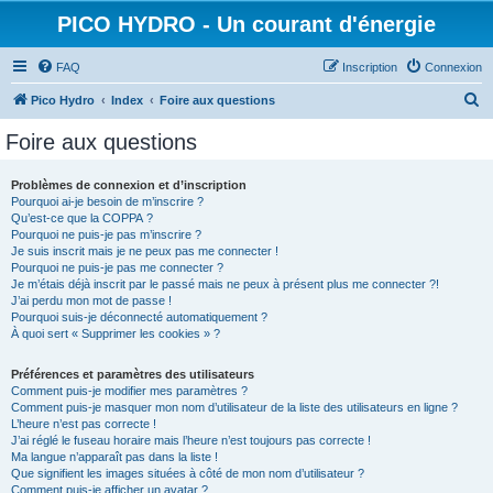
PICO HYDRO - Un courant d'énergie
FAQ
Inscription
Connexion
R
Pico Hydro
Index
Foire aux questions
e
Foire aux questions
c
h
Problèmes de connexion et d’inscription
Pourquoi ai-je besoin de m’inscrire ?
e
Qu’est-ce que la COPPA ?
r
Pourquoi ne puis-je pas m’inscrire ?
Je suis inscrit mais je ne peux pas me connecter !
c
Pourquoi ne puis-je pas me connecter ?
Je m’étais déjà inscrit par le passé mais ne peux à présent plus me connecter ?!
h
J’ai perdu mon mot de passe !
e
Pourquoi suis-je déconnecté automatiquement ?
À quoi sert « Supprimer les cookies » ?
r
Préférences et paramètres des utilisateurs
Comment puis-je modifier mes paramètres ?
Comment puis-je masquer mon nom d’utilisateur de la liste des utilisateurs en ligne ?
L’heure n’est pas correcte !
J’ai réglé le fuseau horaire mais l’heure n’est toujours pas correcte !
Ma langue n’apparaît pas dans la liste !
Que signifient les images situées à côté de mon nom d’utilisateur ?
Comment puis-je afficher un avatar ?