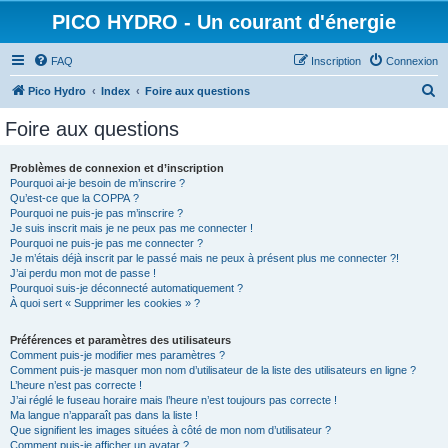
PICO HYDRO - Un courant d'énergie
FAQ
Inscription
Connexion
R
Pico Hydro
Index
Foire aux questions
e
Foire aux questions
c
h
Problèmes de connexion et d’inscription
Pourquoi ai-je besoin de m’inscrire ?
e
Qu’est-ce que la COPPA ?
r
Pourquoi ne puis-je pas m’inscrire ?
Je suis inscrit mais je ne peux pas me connecter !
c
Pourquoi ne puis-je pas me connecter ?
Je m’étais déjà inscrit par le passé mais ne peux à présent plus me connecter ?!
h
J’ai perdu mon mot de passe !
e
Pourquoi suis-je déconnecté automatiquement ?
À quoi sert « Supprimer les cookies » ?
r
Préférences et paramètres des utilisateurs
Comment puis-je modifier mes paramètres ?
Comment puis-je masquer mon nom d’utilisateur de la liste des utilisateurs en ligne ?
L’heure n’est pas correcte !
J’ai réglé le fuseau horaire mais l’heure n’est toujours pas correcte !
Ma langue n’apparaît pas dans la liste !
Que signifient les images situées à côté de mon nom d’utilisateur ?
Comment puis-je afficher un avatar ?