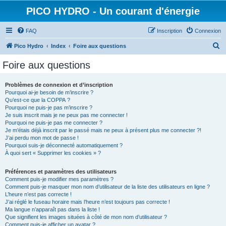
PICO HYDRO - Un courant d'énergie
FAQ
Inscription
Connexion
R
Pico Hydro
Index
Foire aux questions
e
Foire aux questions
c
h
Problèmes de connexion et d’inscription
Pourquoi ai-je besoin de m’inscrire ?
e
Qu’est-ce que la COPPA ?
r
Pourquoi ne puis-je pas m’inscrire ?
Je suis inscrit mais je ne peux pas me connecter !
c
Pourquoi ne puis-je pas me connecter ?
Je m’étais déjà inscrit par le passé mais ne peux à présent plus me connecter ?!
h
J’ai perdu mon mot de passe !
e
Pourquoi suis-je déconnecté automatiquement ?
À quoi sert « Supprimer les cookies » ?
r
Préférences et paramètres des utilisateurs
Comment puis-je modifier mes paramètres ?
Comment puis-je masquer mon nom d’utilisateur de la liste des utilisateurs en ligne ?
L’heure n’est pas correcte !
J’ai réglé le fuseau horaire mais l’heure n’est toujours pas correcte !
Ma langue n’apparaît pas dans la liste !
Que signifient les images situées à côté de mon nom d’utilisateur ?
Comment puis-je afficher un avatar ?