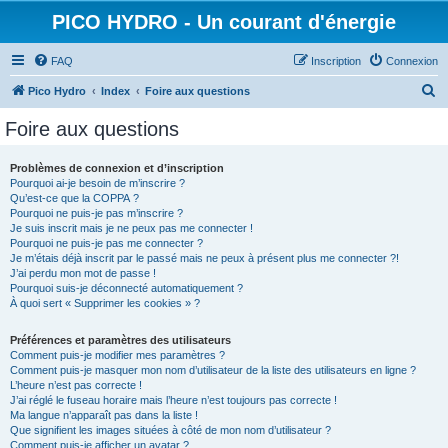
PICO HYDRO - Un courant d'énergie
FAQ
Inscription
Connexion
R
Pico Hydro
Index
Foire aux questions
e
Foire aux questions
c
h
Problèmes de connexion et d’inscription
Pourquoi ai-je besoin de m’inscrire ?
e
Qu’est-ce que la COPPA ?
r
Pourquoi ne puis-je pas m’inscrire ?
Je suis inscrit mais je ne peux pas me connecter !
c
Pourquoi ne puis-je pas me connecter ?
Je m’étais déjà inscrit par le passé mais ne peux à présent plus me connecter ?!
h
J’ai perdu mon mot de passe !
e
Pourquoi suis-je déconnecté automatiquement ?
À quoi sert « Supprimer les cookies » ?
r
Préférences et paramètres des utilisateurs
Comment puis-je modifier mes paramètres ?
Comment puis-je masquer mon nom d’utilisateur de la liste des utilisateurs en ligne ?
L’heure n’est pas correcte !
J’ai réglé le fuseau horaire mais l’heure n’est toujours pas correcte !
Ma langue n’apparaît pas dans la liste !
Que signifient les images situées à côté de mon nom d’utilisateur ?
Comment puis-je afficher un avatar ?