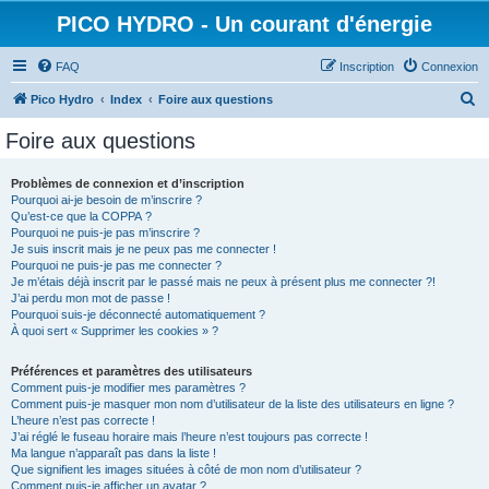
PICO HYDRO - Un courant d'énergie
FAQ
Inscription
Connexion
R
Pico Hydro
Index
Foire aux questions
e
Foire aux questions
c
h
Problèmes de connexion et d’inscription
Pourquoi ai-je besoin de m’inscrire ?
e
Qu’est-ce que la COPPA ?
r
Pourquoi ne puis-je pas m’inscrire ?
Je suis inscrit mais je ne peux pas me connecter !
c
Pourquoi ne puis-je pas me connecter ?
Je m’étais déjà inscrit par le passé mais ne peux à présent plus me connecter ?!
h
J’ai perdu mon mot de passe !
e
Pourquoi suis-je déconnecté automatiquement ?
À quoi sert « Supprimer les cookies » ?
r
Préférences et paramètres des utilisateurs
Comment puis-je modifier mes paramètres ?
Comment puis-je masquer mon nom d’utilisateur de la liste des utilisateurs en ligne ?
L’heure n’est pas correcte !
J’ai réglé le fuseau horaire mais l’heure n’est toujours pas correcte !
Ma langue n’apparaît pas dans la liste !
Que signifient les images situées à côté de mon nom d’utilisateur ?
Comment puis-je afficher un avatar ?