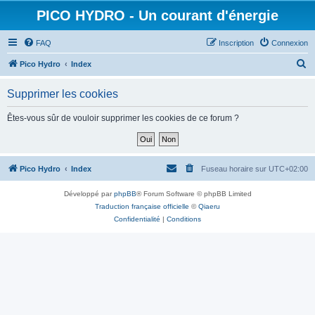
PICO HYDRO - Un courant d'énergie
FAQ
Inscription
Connexion
R
Pico Hydro
Index
e
Supprimer les cookies
c
h
Êtes-vous sûr de vouloir supprimer les cookies de ce forum ?
e
r
c
Pico Hydro
Index
Fuseau horaire sur
UTC+02:00
h
Développé par
phpBB
® Forum Software © phpBB Limited
e
Traduction française officielle
©
Qiaeru
r
Confidentialité
|
Conditions