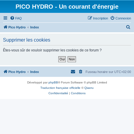
PICO HYDRO - Un courant d'énergie
FAQ
Inscription
Connexion
R
Pico Hydro
Index
e
Supprimer les cookies
c
h
Êtes-vous sûr de vouloir supprimer les cookies de ce forum ?
e
r
c
Pico Hydro
Index
Fuseau horaire sur
UTC+02:00
h
Développé par
phpBB
® Forum Software © phpBB Limited
e
Traduction française officielle
©
Qiaeru
r
Confidentialité
|
Conditions