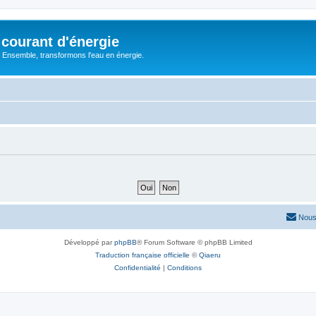
courant d'énergie
 : Ensemble, transformons l'eau en énergie.
Nous
Développé par
phpBB
® Forum Software © phpBB Limited
Traduction française officielle
©
Qiaeru
Confidentialité
|
Conditions