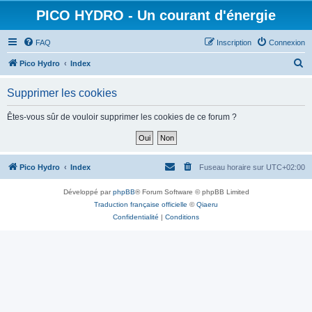
PICO HYDRO - Un courant d'énergie
FAQ
Inscription
Connexion
R
Pico Hydro
Index
e
Supprimer les cookies
c
h
Êtes-vous sûr de vouloir supprimer les cookies de ce forum ?
e
r
c
Pico Hydro
Index
Fuseau horaire sur
UTC+02:00
h
Développé par
phpBB
® Forum Software © phpBB Limited
e
Traduction française officielle
©
Qiaeru
r
Confidentialité
|
Conditions