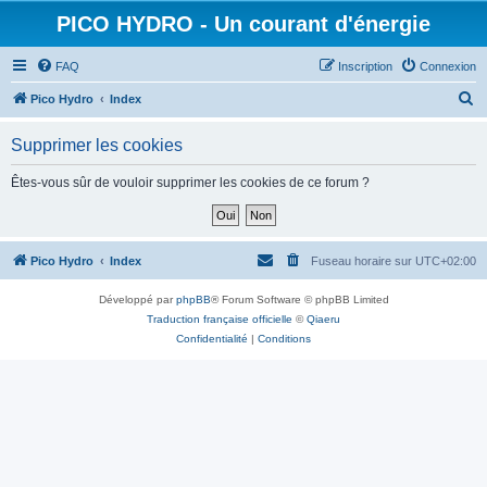
PICO HYDRO - Un courant d'énergie
FAQ
Inscription
Connexion
R
Pico Hydro
Index
e
Supprimer les cookies
c
h
Êtes-vous sûr de vouloir supprimer les cookies de ce forum ?
e
r
c
Pico Hydro
Index
Fuseau horaire sur
UTC+02:00
h
Développé par
phpBB
® Forum Software © phpBB Limited
e
Traduction française officielle
©
Qiaeru
r
Confidentialité
|
Conditions