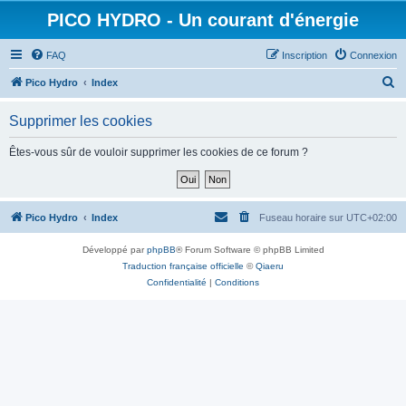
PICO HYDRO - Un courant d'énergie
FAQ
Inscription
Connexion
R
Pico Hydro
Index
e
Supprimer les cookies
c
h
Êtes-vous sûr de vouloir supprimer les cookies de ce forum ?
e
r
c
Pico Hydro
Index
Fuseau horaire sur
UTC+02:00
h
Développé par
phpBB
® Forum Software © phpBB Limited
e
Traduction française officielle
©
Qiaeru
r
Confidentialité
|
Conditions