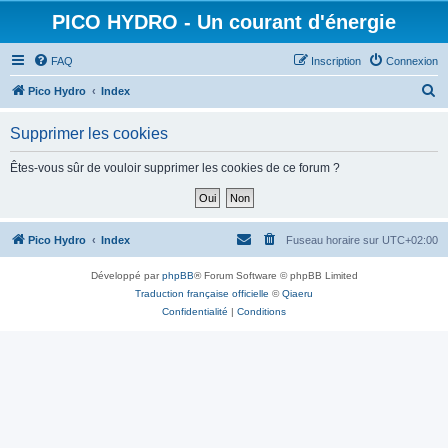
PICO HYDRO - Un courant d'énergie
FAQ
Inscription
Connexion
R
Pico Hydro
Index
e
Supprimer les cookies
c
h
Êtes-vous sûr de vouloir supprimer les cookies de ce forum ?
e
r
c
Pico Hydro
Index
Fuseau horaire sur
UTC+02:00
h
Développé par
phpBB
® Forum Software © phpBB Limited
e
Traduction française officielle
©
Qiaeru
r
Confidentialité
|
Conditions