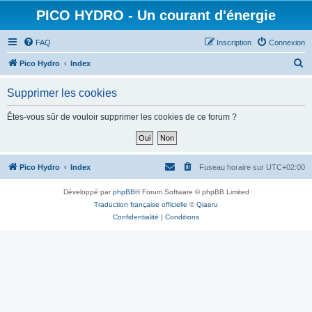
PICO HYDRO - Un courant d'énergie
FAQ
Inscription
Connexion
R
Pico Hydro
Index
e
Supprimer les cookies
c
h
Êtes-vous sûr de vouloir supprimer les cookies de ce forum ?
e
r
c
Pico Hydro
Index
Fuseau horaire sur
UTC+02:00
h
Développé par
phpBB
® Forum Software © phpBB Limited
e
Traduction française officielle
©
Qiaeru
r
Confidentialité
|
Conditions