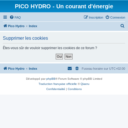
PICO HYDRO - Un courant d'énergie
FAQ
Inscription
Connexion
R
Pico Hydro
Index
e
Supprimer les cookies
c
h
Êtes-vous sûr de vouloir supprimer les cookies de ce forum ?
e
r
c
Pico Hydro
Index
Fuseau horaire sur
UTC+02:00
h
Développé par
phpBB
® Forum Software © phpBB Limited
e
Traduction française officielle
©
Qiaeru
r
Confidentialité
|
Conditions