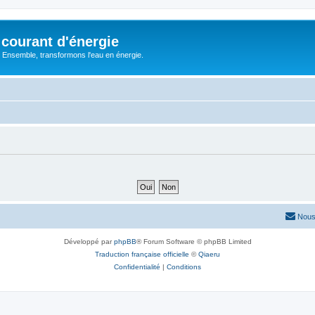
courant d'énergie
 : Ensemble, transformons l'eau en énergie.
Nous
Développé par
phpBB
® Forum Software © phpBB Limited
Traduction française officielle
©
Qiaeru
Confidentialité
|
Conditions