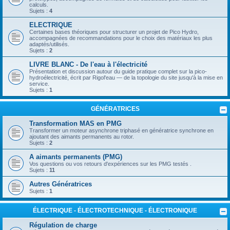
calculs.
Sujets :
4
ELECTRIQUE
Certaines bases théoriques pour structurer un projet de Pico Hydro,
accompagnées de recommandations pour le choix des matériaux les plus
adaptés/utilisés.
Sujets :
2
LIVRE BLANC - De l'eau à l'électricité
Présentation et discussion autour du guide pratique complet sur la pico-
hydroélectricité, écrit par Rigol'eau — de la topologie du site jusqu'à la mise en
service.
Sujets :
1
GÉNÉRATRICES
Transformation MAS en PMG
Transformer un moteur asynchrone triphasé en génératrice synchrone en
ajoutant des aimants permanents au rotor.
Sujets :
2
A aimants permanents (PMG)
Vos questions ou vos retours d'expériences sur les PMG testés .
Sujets :
11
Autres Génératrices
Sujets :
1
ÉLECTRIQUE - ÉLECTROTECHNIQUE - ÉLECTRONIQUE
Régulation de charge