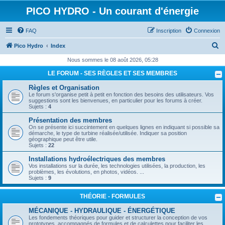
PICO HYDRO - Un courant d'énergie
FAQ
Inscription
Connexion
R
Pico Hydro
Index
e
Nous sommes le 08 août 2026, 05:28
c
LE FORUM - SES RÈGLES ET SES MEMBRES
h
Règles et Organisation
e
Le forum s'organise petit à petit en fonction des besoins des utilisateurs. Vos
suggestions sont les bienvenues, en particulier pour les forums à créer.
r
Sujets :
4
c
Présentation des membres
On se présente ici succintement en quelques lignes en indiquant si possible sa
h
démarche, le type de turbine réalisée/utilisée. Indiquer sa position
géographique peut être utile.
e
Sujets :
22
r
Installations hydroélectriques des membres
Vos installations sur la durée, les technologies utilisées, la production, les
problèmes, les évolutions, en photos, vidéos. ...
Sujets :
9
THÉORIE - FORMULES
MÉCANIQUE - HYDRAULIQUE - ÉNERGÉTIQUE
Les fondements théoriques pour guider et structurer la conception de vos
prototypes, accompagnés de formules et de calculettes pour faciliter les