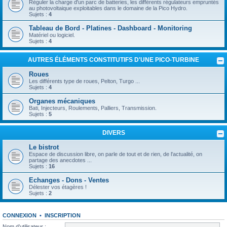
Réguler la charge d'un parc de batteries, les différents régulateurs empruntés
au photovoltaique exploitables dans le domaine de la Pico Hydro.
Sujets :
4
Tableau de Bord - Platines - Dashboard - Monitoring
Matériel ou logiciel.
Sujets :
4
AUTRES ÉLÉMENTS CONSTITUTIFS D'UNE PICO-TURBINE
Roues
Les différents type de roues, Pelton, Turgo ...
Sujets :
4
Organes mécaniques
Bati, Injecteurs, Roulements, Palliers, Transmission.
Sujets :
5
DIVERS
Le bistrot
Espace de discussion libre, on parle de tout et de rien, de l'actualité, on
partage des anecdotes ...
Sujets :
16
Echanges - Dons - Ventes
Délester vos étagères !
Sujets :
2
CONNEXION
•
INSCRIPTION
Nom d’utilisateur :