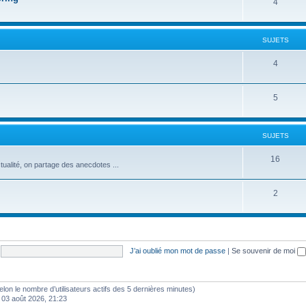
j
S
4
e
u
t
j
SUJETS
s
e
S
4
t
u
s
S
5
j
u
e
j
t
SUJETS
e
s
S
16
ctualité, on partage des anecdotes ...
t
u
s
S
2
j
u
e
j
t
e
s
J’ai oublié mon mot de passe
|
Se souvenir de moi
t
s
 (selon le nombre d’utilisateurs actifs des 5 dernières minutes)
 03 août 2026, 21:23