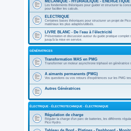
MÉCANIQUE - HYDRAULIQUE - ÉNERGÉTIQUE
Les fondements théoriques pour guider et structurer la conc
pour faciliter les calculs.
ELECTRIQUE
Certaines bases théoriques pour structurer un projet de P
matériaux les plus adaptés/utilisés.
LIVRE BLANC - De l'eau à l'électricité
Présentation et discussion autour du guide pratique complet su
jusqu'à la mise en service.
GÉNÉRATRICES
Transformation MAS en PMG
Transformer un moteur asynchrone triphasé en génératrice 
A aimants permanents (PMG)
Vos questions ou vos retours d'expériences sur les PMG tes
Autres Génératrices
ÉLECTRIQUE - ÉLECTROTECHNIQUE - ÉLECTRONIQUE
Régulation de charge
Réguler la charge d'un parc de batteries, les différents régu
Pico Hydro.
Tableau de Bord - Platines - Dashboard - Monit