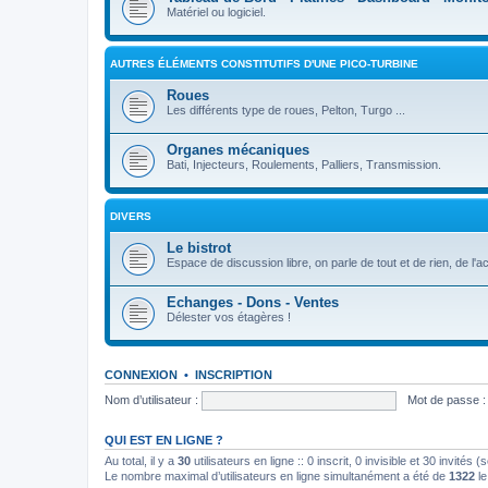
Matériel ou logiciel.
AUTRES ÉLÉMENTS CONSTITUTIFS D'UNE PICO-TURBINE
Roues
Les différents type de roues, Pelton, Turgo ...
Organes mécaniques
Bati, Injecteurs, Roulements, Palliers, Transmission.
DIVERS
Le bistrot
Espace de discussion libre, on parle de tout et de rien, de l'a
Echanges - Dons - Ventes
Délester vos étagères !
CONNEXION
•
INSCRIPTION
Nom d’utilisateur :
Mot de passe :
QUI EST EN LIGNE ?
Au total, il y a
30
utilisateurs en ligne :: 0 inscrit, 0 invisible et 30 invités
Le nombre maximal d’utilisateurs en ligne simultanément a été de
1322
le