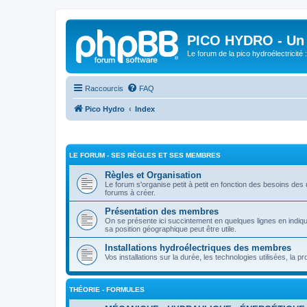
PICO HYDRO - Un 
Le forum de la pico hydroélectricité
Raccourcis
FAQ
Pico Hydro
Index
LE FORUM - SES RÈGLES ET SES MEMBRES
Règles et Organisation
Le forum s'organise petit à petit en fonction des besoins des 
forums à créer.
Présentation des membres
On se présente ici succintement en quelques lignes en indiqua
sa position géographique peut être utile.
Installations hydroélectriques des membres
Vos installations sur la durée, les technologies utilisées, la p
THÉORIE - FORMULES