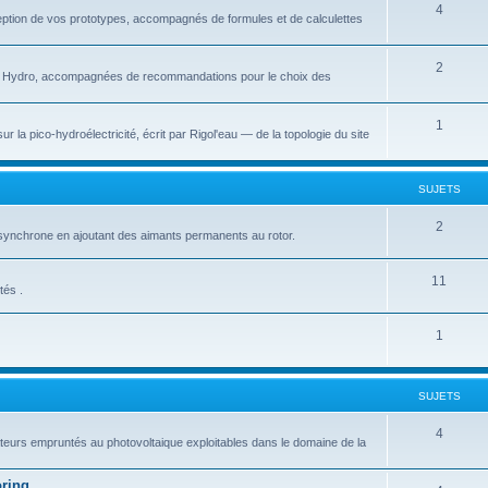
S
4
eption de vos prototypes, accompagnés de formules et de calculettes
t
u
s
j
S
2
ico Hydro, accompagnées de recommandations pour le choix des
e
u
t
j
S
1
r la pico-hydroélectricité, écrit par Rigol'eau — de la topologie du site
s
e
u
t
j
SUJETS
s
e
S
2
synchrone en ajoutant des aimants permanents au rotor.
t
u
s
S
11
j
tés .
u
e
S
1
j
t
u
e
s
j
t
SUJETS
e
s
S
4
lateurs empruntés au photovoltaique exploitables dans le domaine de la
t
u
s
oring