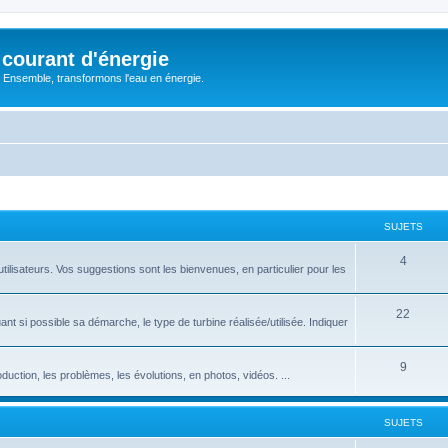
courant d'énergie
 : Ensemble, transformons l'eau en énergie.
SUJETS
S
4
utilisateurs. Vos suggestions sont les bienvenues, en particulier pour les
u
j
S
22
nt si possible sa démarche, le type de turbine réalisée/utilisée. Indiquer
e
u
t
j
S
9
roduction, les problèmes, les évolutions, en photos, vidéos. ...
s
e
u
t
j
SUJETS
s
e