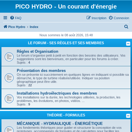
PICO HYDRO - Un courant d'énergie
FAQ
Inscription
Connexion
R
Pico Hydro
Index
e
Nous sommes le 08 août 2026, 15:48
c
LE FORUM - SES RÈGLES ET SES MEMBRES
h
Règles et Organisation
e
Le forum s'organise petit à petit en fonction des besoins des utilisateurs. Vos
suggestions sont les bienvenues, en particulier pour les forums à créer.
r
Sujets :
4
c
Présentation des membres
On se présente ici succintement en quelques lignes en indiquant si possible sa
h
démarche, le type de turbine réalisée/utilisée. Indiquer sa position
géographique peut être utile.
e
Sujets :
22
r
Installations hydroélectriques des membres
Vos installations sur la durée, les technologies utilisées, la production, les
problèmes, les évolutions, en photos, vidéos. ...
Sujets :
9
THÉORIE - FORMULES
MÉCANIQUE - HYDRAULIQUE - ÉNERGÉTIQUE
Les fondements théoriques pour guider et structurer la conception de vos
prototypes, accompagnés de formules et de calculettes pour faciliter les