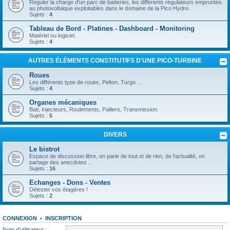
Réguler la charge d'un parc de batteries, les différents régulateurs empruntés
au photovoltaique exploitables dans le domaine de la Pico Hydro.
Sujets :
4
Tableau de Bord - Platines - Dashboard - Monitoring
Matériel ou logiciel.
Sujets :
4
AUTRES ÉLÉMENTS CONSTITUTIFS D'UNE PICO-TURBINE
Roues
Les différents type de roues, Pelton, Turgo ...
Sujets :
4
Organes mécaniques
Bati, Injecteurs, Roulements, Palliers, Transmission.
Sujets :
5
DIVERS
Le bistrot
Espace de discussion libre, on parle de tout et de rien, de l'actualité, on
partage des anecdotes ...
Sujets :
16
Echanges - Dons - Ventes
Délester vos étagères !
Sujets :
2
CONNEXION
•
INSCRIPTION
Nom d’utilisateur :