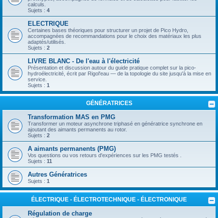
calculs.
Sujets :
4
ELECTRIQUE
Certaines bases théoriques pour structurer un projet de Pico Hydro,
accompagnées de recommandations pour le choix des matériaux les plus
adaptés/utilisés.
Sujets :
2
LIVRE BLANC - De l'eau à l'électricité
Présentation et discussion autour du guide pratique complet sur la pico-
hydroélectricité, écrit par Rigol'eau — de la topologie du site jusqu'à la mise en
service.
Sujets :
1
GÉNÉRATRICES
Transformation MAS en PMG
Transformer un moteur asynchrone triphasé en génératrice synchrone en
ajoutant des aimants permanents au rotor.
Sujets :
2
A aimants permanents (PMG)
Vos questions ou vos retours d'expériences sur les PMG testés .
Sujets :
11
Autres Génératrices
Sujets :
1
ÉLECTRIQUE - ÉLECTROTECHNIQUE - ÉLECTRONIQUE
Régulation de charge