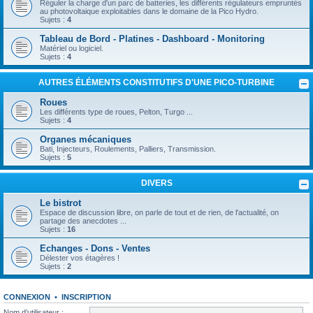
Réguler la charge d'un parc de batteries, les différents régulateurs empruntés
au photovoltaique exploitables dans le domaine de la Pico Hydro.
Sujets :
4
Tableau de Bord - Platines - Dashboard - Monitoring
Matériel ou logiciel.
Sujets :
4
AUTRES ÉLÉMENTS CONSTITUTIFS D'UNE PICO-TURBINE
Roues
Les différents type de roues, Pelton, Turgo ...
Sujets :
4
Organes mécaniques
Bati, Injecteurs, Roulements, Palliers, Transmission.
Sujets :
5
DIVERS
Le bistrot
Espace de discussion libre, on parle de tout et de rien, de l'actualité, on
partage des anecdotes ...
Sujets :
16
Echanges - Dons - Ventes
Délester vos étagères !
Sujets :
2
CONNEXION
•
INSCRIPTION
Nom d’utilisateur :