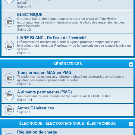
calculs.
Sujets :
4
ELECTRIQUE
Certaines bases théoriques pour structurer un projet de Pico Hydro,
accompagnées de recommandations pour le choix des matériaux les plus
adaptés/utilisés.
Sujets :
2
LIVRE BLANC - De l'eau à l'électricité
Présentation et discussion autour du guide pratique complet sur la pico-
hydroélectricité, écrit par Rigol'eau — de la topologie du site jusqu'à la mise en
service.
Sujets :
1
GÉNÉRATRICES
Transformation MAS en PMG
Transformer un moteur asynchrone triphasé en génératrice synchrone en
ajoutant des aimants permanents au rotor.
Sujets :
2
A aimants permanents (PMG)
Vos questions ou vos retours d'expériences sur les PMG testés .
Sujets :
11
Autres Génératrices
Sujets :
1
ÉLECTRIQUE - ÉLECTROTECHNIQUE - ÉLECTRONIQUE
Régulation de charge