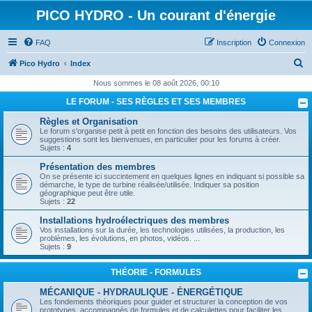
PICO HYDRO - Un courant d'énergie
FAQ
Inscription
Connexion
R
Pico Hydro
Index
e
Nous sommes le 08 août 2026, 00:10
c
LE FORUM - SES RÈGLES ET SES MEMBRES
h
Règles et Organisation
e
Le forum s'organise petit à petit en fonction des besoins des utilisateurs. Vos
suggestions sont les bienvenues, en particulier pour les forums à créer.
r
Sujets :
4
c
Présentation des membres
On se présente ici succintement en quelques lignes en indiquant si possible sa
h
démarche, le type de turbine réalisée/utilisée. Indiquer sa position
géographique peut être utile.
e
Sujets :
22
r
Installations hydroélectriques des membres
Vos installations sur la durée, les technologies utilisées, la production, les
problèmes, les évolutions, en photos, vidéos. ...
Sujets :
9
THÉORIE - FORMULES
MÉCANIQUE - HYDRAULIQUE - ÉNERGÉTIQUE
Les fondements théoriques pour guider et structurer la conception de vos
prototypes, accompagnés de formules et de calculettes pour faciliter les