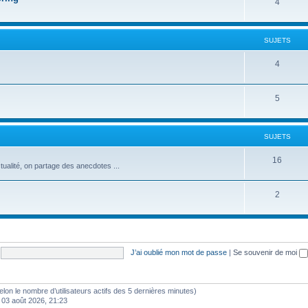
j
S
4
e
u
t
j
SUJETS
s
e
S
4
t
u
s
S
5
j
u
e
j
t
SUJETS
e
s
S
16
ctualité, on partage des anecdotes ...
t
u
s
S
2
j
u
e
j
t
e
s
J’ai oublié mon mot de passe
|
Se souvenir de moi
t
s
 (selon le nombre d’utilisateurs actifs des 5 dernières minutes)
 03 août 2026, 21:23