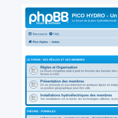
PICO HYDRO - Un 
Le forum de la pico hydroélectricité
Raccourcis
FAQ
Pico Hydro
Index
LE FORUM - SES RÈGLES ET SES MEMBRES
Règles et Organisation
Le forum s'organise petit à petit en fonction des besoins des 
forums à créer.
Présentation des membres
On se présente ici succintement en quelques lignes en indiqua
sa position géographique peut être utile.
Installations hydroélectriques des membres
Vos installations sur la durée, les technologies utilisées, la p
THÉORIE - FORMULES