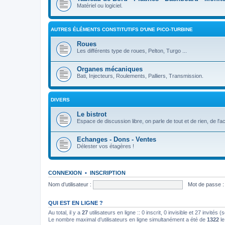
Matériel ou logiciel.
AUTRES ÉLÉMENTS CONSTITUTIFS D'UNE PICO-TURBINE
Roues
Les différents type de roues, Pelton, Turgo ...
Organes mécaniques
Bati, Injecteurs, Roulements, Palliers, Transmission.
DIVERS
Le bistrot
Espace de discussion libre, on parle de tout et de rien, de l'a
Echanges - Dons - Ventes
Délester vos étagères !
CONNEXION
•
INSCRIPTION
Nom d’utilisateur :
Mot de passe :
QUI EST EN LIGNE ?
Au total, il y a
27
utilisateurs en ligne :: 0 inscrit, 0 invisible et 27 invités
Le nombre maximal d’utilisateurs en ligne simultanément a été de
1322
le