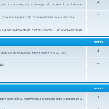
S
4
eption de vos prototypes, accompagnés de formules et de calculettes
t
u
s
j
S
2
ico Hydro, accompagnées de recommandations pour le choix des
e
u
t
j
S
1
r la pico-hydroélectricité, écrit par Rigol'eau — de la topologie du site
s
e
u
t
j
SUJETS
s
e
S
2
synchrone en ajoutant des aimants permanents au rotor.
t
u
s
S
11
j
tés .
u
e
S
1
j
t
u
e
s
j
t
SUJETS
e
s
S
4
lateurs empruntés au photovoltaique exploitables dans le domaine de la
t
u
s
oring