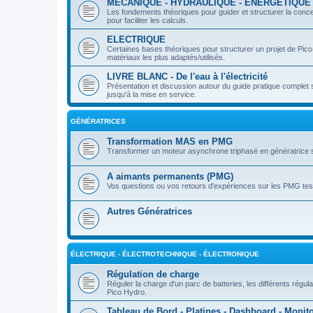
MÉCANIQUE - HYDRAULIQUE - ÉNERGÉTIQUE
Les fondements théoriques pour guider et structurer la conc
pour faciliter les calculs.
ELECTRIQUE
Certaines bases théoriques pour structurer un projet de P
matériaux les plus adaptés/utilisés.
LIVRE BLANC - De l'eau à l'électricité
Présentation et discussion autour du guide pratique complet su
jusqu'à la mise en service.
GÉNÉRATRICES
Transformation MAS en PMG
Transformer un moteur asynchrone triphasé en génératrice 
A aimants permanents (PMG)
Vos questions ou vos retours d'expériences sur les PMG tes
Autres Génératrices
ÉLECTRIQUE - ÉLECTROTECHNIQUE - ÉLECTRONIQUE
Régulation de charge
Réguler la charge d'un parc de batteries, les différents régu
Pico Hydro.
Tableau de Bord - Platines - Dashboard - Monit