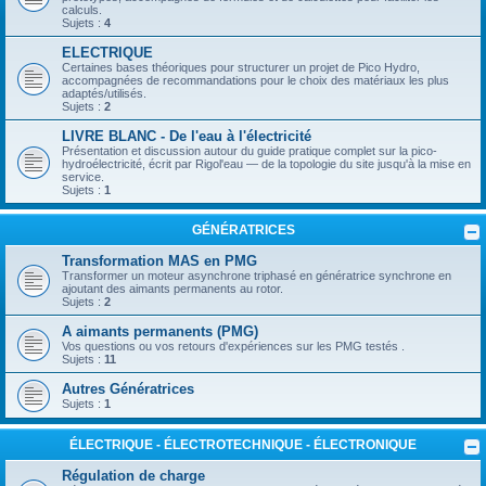
calculs.
Sujets :
4
ELECTRIQUE
Certaines bases théoriques pour structurer un projet de Pico Hydro,
accompagnées de recommandations pour le choix des matériaux les plus
adaptés/utilisés.
Sujets :
2
LIVRE BLANC - De l'eau à l'électricité
Présentation et discussion autour du guide pratique complet sur la pico-
hydroélectricité, écrit par Rigol'eau — de la topologie du site jusqu'à la mise en
service.
Sujets :
1
GÉNÉRATRICES
Transformation MAS en PMG
Transformer un moteur asynchrone triphasé en génératrice synchrone en
ajoutant des aimants permanents au rotor.
Sujets :
2
A aimants permanents (PMG)
Vos questions ou vos retours d'expériences sur les PMG testés .
Sujets :
11
Autres Génératrices
Sujets :
1
ÉLECTRIQUE - ÉLECTROTECHNIQUE - ÉLECTRONIQUE
Régulation de charge