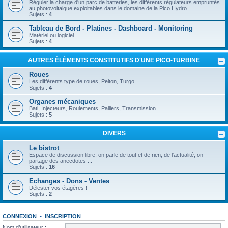
Réguler la charge d'un parc de batteries, les différents régulateurs empruntés
au photovoltaique exploitables dans le domaine de la Pico Hydro.
Sujets :
4
Tableau de Bord - Platines - Dashboard - Monitoring
Matériel ou logiciel.
Sujets :
4
AUTRES ÉLÉMENTS CONSTITUTIFS D'UNE PICO-TURBINE
Roues
Les différents type de roues, Pelton, Turgo ...
Sujets :
4
Organes mécaniques
Bati, Injecteurs, Roulements, Palliers, Transmission.
Sujets :
5
DIVERS
Le bistrot
Espace de discussion libre, on parle de tout et de rien, de l'actualité, on
partage des anecdotes ...
Sujets :
16
Echanges - Dons - Ventes
Délester vos étagères !
Sujets :
2
CONNEXION
•
INSCRIPTION
Nom d’utilisateur :