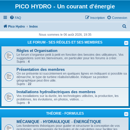
PICO HYDRO - Un courant d'énergie
FAQ
Inscription
Connexion
R
Pico Hydro
Index
e
Nous sommes le 06 août 2026, 19:35
c
LE FORUM - SES RÈGLES ET SES MEMBRES
h
Règles et Organisation
e
Le forum s'organise petit à petit en fonction des besoins des utilisateurs. Vos
suggestions sont les bienvenues, en particulier pour les forums à créer.
r
Sujets :
4
c
Présentation des membres
On se présente ici succintement en quelques lignes en indiquant si possible sa
h
démarche, le type de turbine réalisée/utilisée. Indiquer sa position
géographique peut être utile.
e
Sujets :
22
r
Installations hydroélectriques des membres
Vos installations sur la durée, les technologies utilisées, la production, les
problèmes, les évolutions, en photos, vidéos. ...
Sujets :
9
THÉORIE - FORMULES
MÉCANIQUE - HYDRAULIQUE - ÉNERGÉTIQUE
Les fondements théoriques pour guider et structurer la conception de vos
prototypes, accompagnés de formules et de calculettes pour faciliter les