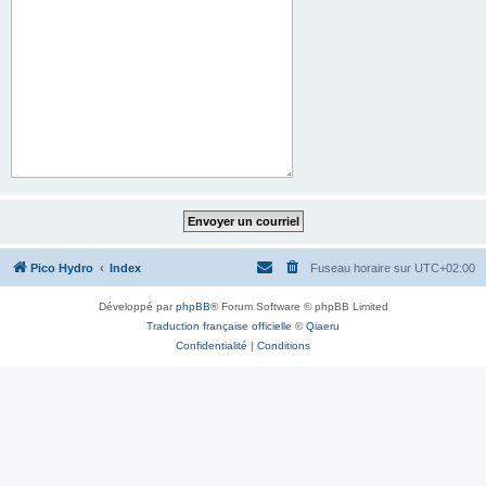
Pico Hydro
Index
Fuseau horaire sur
UTC+02:00
Développé par
phpBB
® Forum Software © phpBB Limited
Traduction française officielle
©
Qiaeru
Confidentialité
|
Conditions