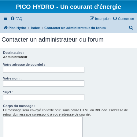
PICO HYDRO - Un courant d'énergie
FAQ
Inscription
Connexion
R
Pico Hydro
Index
Contacter un administrateur du forum
e
Contacter un administrateur du forum
c
h
Destinataire :
Administrateur
e
r
Votre adresse de courriel :
c
Votre nom :
h
e
Sujet :
r
Corps du message :
Le message sera envoyé en texte brut, sans balise HTML ou BBCode. L’adresse de
retour du message correspond à votre adresse de courriel.