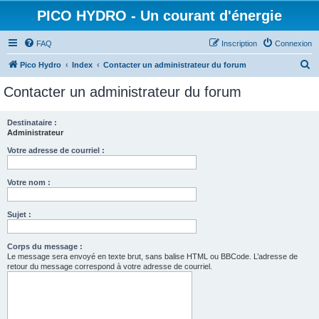
PICO HYDRO - Un courant d'énergie
FAQ
Inscription
Connexion
R
Pico Hydro
Index
Contacter un administrateur du forum
e
Contacter un administrateur du forum
c
h
Destinataire :
Administrateur
e
r
Votre adresse de courriel :
c
Votre nom :
h
e
Sujet :
r
Corps du message :
Le message sera envoyé en texte brut, sans balise HTML ou BBCode. L’adresse de
retour du message correspond à votre adresse de courriel.