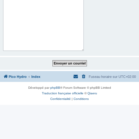
Pico Hydro
Index
Fuseau horaire sur
UTC+02:00
Développé par
phpBB
® Forum Software © phpBB Limited
Traduction française officielle
©
Qiaeru
Confidentialité
|
Conditions