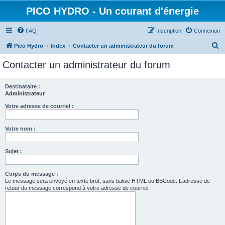
PICO HYDRO - Un courant d'énergie
FAQ
Inscription
Connexion
R
Pico Hydro
Index
Contacter un administrateur du forum
e
Contacter un administrateur du forum
c
h
Destinataire :
Administrateur
e
r
Votre adresse de courriel :
c
Votre nom :
h
e
Sujet :
r
Corps du message :
Le message sera envoyé en texte brut, sans balise HTML ou BBCode. L’adresse de
retour du message correspond à votre adresse de courriel.