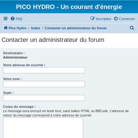
PICO HYDRO - Un courant d'énergie
FAQ
Inscription
Connexion
R
Pico Hydro
Index
Contacter un administrateur du forum
e
Contacter un administrateur du forum
c
h
Destinataire :
Administrateur
e
r
Votre adresse de courriel :
c
Votre nom :
h
e
Sujet :
r
Corps du message :
Le message sera envoyé en texte brut, sans balise HTML ou BBCode. L’adresse de
retour du message correspond à votre adresse de courriel.