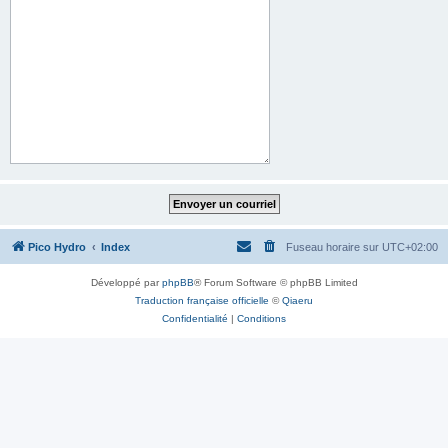
Pico Hydro
Index
Fuseau horaire sur
UTC+02:00
Développé par
phpBB
® Forum Software © phpBB Limited
Traduction française officielle
©
Qiaeru
Confidentialité
|
Conditions