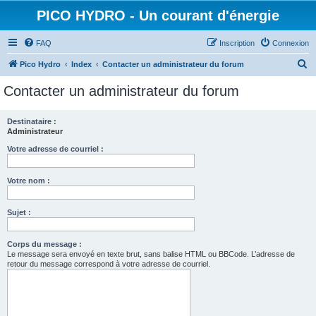
PICO HYDRO - Un courant d'énergie
FAQ
Inscription
Connexion
R
Pico Hydro
Index
Contacter un administrateur du forum
e
Contacter un administrateur du forum
c
h
Destinataire :
Administrateur
e
r
Votre adresse de courriel :
c
Votre nom :
h
e
Sujet :
r
Corps du message :
Le message sera envoyé en texte brut, sans balise HTML ou BBCode. L’adresse de
retour du message correspond à votre adresse de courriel.