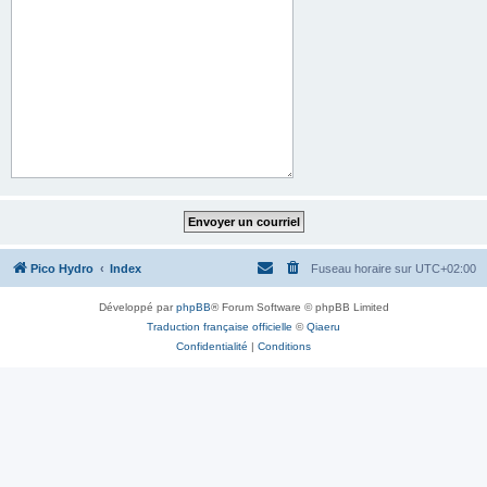
Pico Hydro
Index
Fuseau horaire sur
UTC+02:00
Développé par
phpBB
® Forum Software © phpBB Limited
Traduction française officielle
©
Qiaeru
Confidentialité
|
Conditions