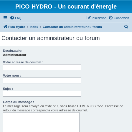
PICO HYDRO - Un courant d'énergie
FAQ
Inscription
Connexion
R
Pico Hydro
Index
Contacter un administrateur du forum
e
Contacter un administrateur du forum
c
h
Destinataire :
Administrateur
e
r
Votre adresse de courriel :
c
Votre nom :
h
e
Sujet :
r
Corps du message :
Le message sera envoyé en texte brut, sans balise HTML ou BBCode. L’adresse de
retour du message correspond à votre adresse de courriel.