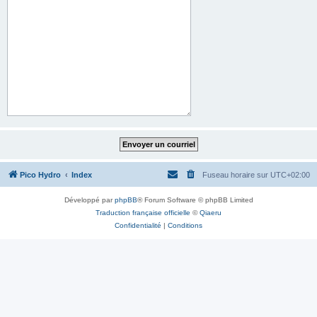
Pico Hydro
Index
Fuseau horaire sur
UTC+02:00
Développé par
phpBB
® Forum Software © phpBB Limited
Traduction française officielle
©
Qiaeru
Confidentialité
|
Conditions