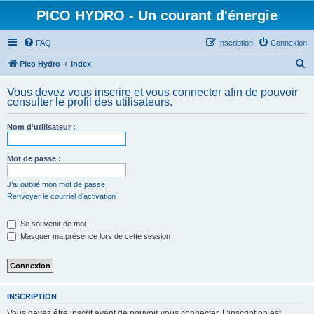
PICO HYDRO - Un courant d'énergie
FAQ
Inscription
Connexion
R
Pico Hydro
Index
e
Vous devez vous inscrire et vous connecter afin de pouvoir
c
consulter le profil des utilisateurs.
h
Nom d’utilisateur :
e
r
Mot de passe :
c
h
J’ai oublié mon mot de passe
Renvoyer le courriel d’activation
e
r
Se souvenir de moi
Masquer ma présence lors de cette session
INSCRIPTION
Vous devez être inscrit avant de pouvoir vous connecter. L’inscription est