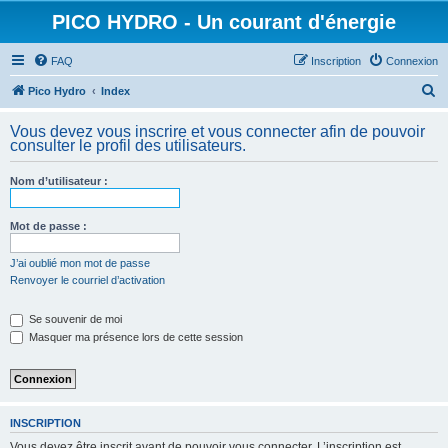
PICO HYDRO - Un courant d'énergie
FAQ
Inscription
Connexion
R
Pico Hydro
Index
e
Vous devez vous inscrire et vous connecter afin de pouvoir
c
consulter le profil des utilisateurs.
h
Nom d’utilisateur :
e
r
Mot de passe :
c
h
J’ai oublié mon mot de passe
Renvoyer le courriel d’activation
e
r
Se souvenir de moi
Masquer ma présence lors de cette session
INSCRIPTION
Vous devez être inscrit avant de pouvoir vous connecter. L’inscription est