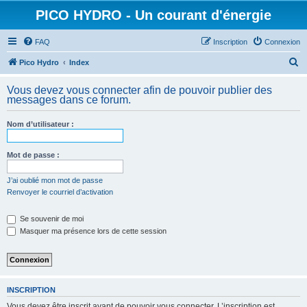
PICO HYDRO - Un courant d'énergie
FAQ
Inscription
Connexion
R
Pico Hydro
Index
e
Vous devez vous connecter afin de pouvoir publier des
c
messages dans ce forum.
h
Nom d’utilisateur :
e
r
Mot de passe :
c
h
J’ai oublié mon mot de passe
Renvoyer le courriel d’activation
e
r
Se souvenir de moi
Masquer ma présence lors de cette session
INSCRIPTION
Vous devez être inscrit avant de pouvoir vous connecter. L’inscription est