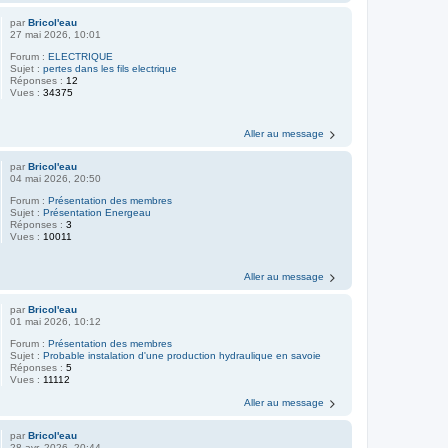
par
Bricol'eau
27 mai 2026, 10:01
Forum :
ELECTRIQUE
Sujet :
pertes dans les fils electrique
Réponses :
12
Vues :
34375
Aller au message
par
Bricol'eau
04 mai 2026, 20:50
Forum :
Présentation des membres
Sujet :
Présentation Energeau
Réponses :
3
Vues :
10011
Aller au message
par
Bricol'eau
01 mai 2026, 10:12
Forum :
Présentation des membres
Sujet :
Probable instalation d'une production hydraulique en savoie
Réponses :
5
Vues :
11112
Aller au message
par
Bricol'eau
28 avr. 2026, 20:44