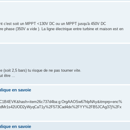
ment c'est soit un MPPT <130V DC ou un MPPT jusqu'à 450V DC
e phase (350V a vide ). La ligne électrique entre turbine et maison est en
e (soit 2,5 bars) tu risque de ne pas tourner vite.
t être ...
ulique en savoie
C1B4EVK&hash=item26c737d4ba:g:OrgAAOSw67hlpNAy&itmprp=enc%
dMr1s42UOD2yWyqCaT1y%2F573Cad4dx%2FYY%2FB5JCAg37j%2Fx
ulique en savoie