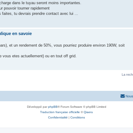
 charge dans le tuyau seront moins importantes.
ur pouvoir tourner rapidement
faites, tu devrais prendre contact avec lui ...
ulique en savoie
bars), et un rendement de 50%, vous pourriez produire environ 190W, soit
vous etes actuellement) ou en tout off grid.
La rech
Nous
Développé par
phpBB
® Forum Software © phpBB Limited
Traduction française officielle
©
Qiaeru
Confidentialité
|
Conditions