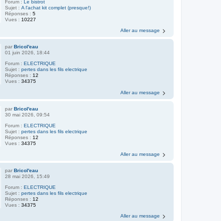
Forum :
Le bistrot
Sujet :
A l'achat kit complet (presque!)
Réponses :
5
Vues :
10227
Aller au message
par
Bricol'eau
01 juin 2026, 18:44
Forum :
ELECTRIQUE
Sujet :
pertes dans les fils electrique
Réponses :
12
Vues :
34375
Aller au message
par
Bricol'eau
30 mai 2026, 09:54
Forum :
ELECTRIQUE
Sujet :
pertes dans les fils electrique
Réponses :
12
Vues :
34375
Aller au message
par
Bricol'eau
28 mai 2026, 15:49
Forum :
ELECTRIQUE
Sujet :
pertes dans les fils electrique
Réponses :
12
Vues :
34375
Aller au message