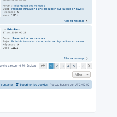
Forum :
Présentation des membres
Sujet :
Probable instalation d'une production hydraulique en savoie
Réponses :
5
Vues :
11112
Aller au message
par
Bricol'eau
27 avr. 2026, 09:28
Forum :
Présentation des membres
Sujet :
Probable instalation d'une production hydraulique en savoie
Réponses :
5
Vues :
11112
Aller au message
Page
1
sur
8
1
2
3
4
5
8
Suivant
erche a retourné 76 résultats
…
Aller
 contacter
Supprimer les cookies
Fuseau horaire sur
UTC+02:00