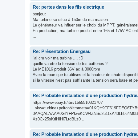
Re: pertes dans les fils electrique
bonjour,
Ma turbine se situe à 150m de ma maison.
Le générateur va influer sur le choix du MPPT, générale
En production, ma turbine produit entre 165 et 175V AC entr
...
Re: Présentation Energeau
j'ai cru voir ma turbine .... :D
quelle va etre la tension de tes batteries ?
Le ME1016 produit 36V ac à 3000rpm
Avec la roue que tu utilises et la hauteur de chute disponibl
si la vitesse n'est pas suffisante la tension sera base et peu
Re: Probable instalation d'une production hydra
https://www.ebay.fr/itm/166551082170?
_skw=turbine+pelton&itmmeta=01KQH9CF619FDEQ6TYB
3AAQALAAAA0GfYFPkwiKCW4ZNSs2u11xA43LhL64M0B
Xz0Cx25sKrlHIHl7LtdBLz0 ...
Re: Probable instalation d'une production hydra