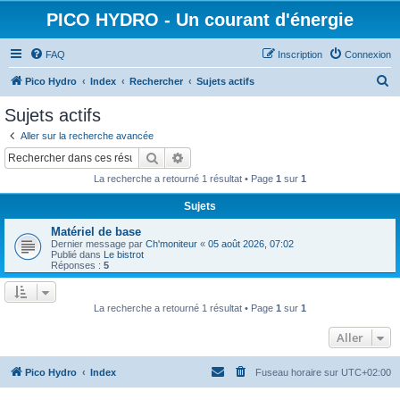
PICO HYDRO - Un courant d'énergie
FAQ
Inscription
Connexion
R
Pico Hydro
Index
Rechercher
Sujets actifs
e
Sujets actifs
c
Aller sur la recherche avancée
h
Rechercher
Recherche avancée
e
La recherche a retourné 1 résultat • Page
1
sur
1
r
Sujets
c
Matériel de base
h
Dernier message par
Ch'moniteur
«
05 août 2026, 07:02
e
Publié dans
Le bistrot
Réponses :
5
r
La recherche a retourné 1 résultat • Page
1
sur
1
Aller
Pico Hydro
Index
Fuseau horaire sur
UTC+02:00