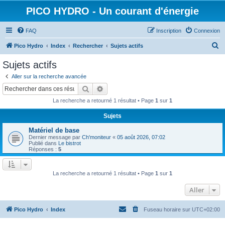
PICO HYDRO - Un courant d'énergie
FAQ
Inscription
Connexion
R
Pico Hydro
Index
Rechercher
Sujets actifs
e
Sujets actifs
c
Aller sur la recherche avancée
h
Rechercher
Recherche avancée
e
La recherche a retourné 1 résultat • Page
1
sur
1
r
Sujets
c
Matériel de base
h
Dernier message par
Ch'moniteur
«
05 août 2026, 07:02
e
Publié dans
Le bistrot
Réponses :
5
r
La recherche a retourné 1 résultat • Page
1
sur
1
Aller
Pico Hydro
Index
Fuseau horaire sur
UTC+02:00