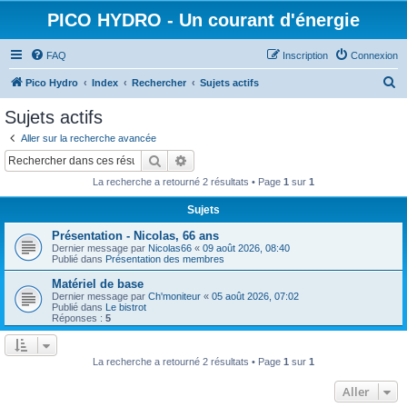
PICO HYDRO - Un courant d'énergie
FAQ
Inscription
Connexion
R
Pico Hydro
Index
Rechercher
Sujets actifs
e
Sujets actifs
c
Aller sur la recherche avancée
h
Rechercher
Recherche avancée
e
La recherche a retourné 2 résultats • Page
1
sur
1
r
Sujets
c
Présentation - Nicolas, 66 ans
h
Dernier message par
Nicolas66
«
09 août 2026, 08:40
e
Publié dans
Présentation des membres
r
Matériel de base
Dernier message par
Ch'moniteur
«
05 août 2026, 07:02
Publié dans
Le bistrot
Réponses :
5
La recherche a retourné 2 résultats • Page
1
sur
1
Aller