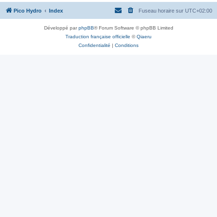
Pico Hydro
Index
Fuseau horaire sur
UTC+02:00
Développé par
phpBB
® Forum Software © phpBB Limited
Traduction française officielle
©
Qiaeru
Confidentialité
|
Conditions