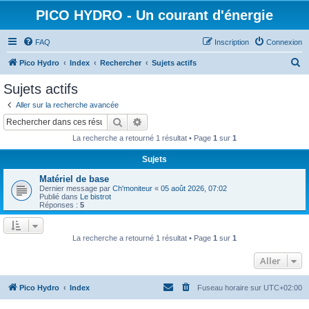
PICO HYDRO - Un courant d'énergie
FAQ
Inscription
Connexion
R
Pico Hydro
Index
Rechercher
Sujets actifs
e
Sujets actifs
c
Aller sur la recherche avancée
h
Rechercher
Recherche avancée
e
La recherche a retourné 1 résultat • Page
1
sur
1
r
Sujets
c
Matériel de base
h
Dernier message par
Ch'moniteur
«
05 août 2026, 07:02
e
Publié dans
Le bistrot
Réponses :
5
r
La recherche a retourné 1 résultat • Page
1
sur
1
Aller
Pico Hydro
Index
Fuseau horaire sur
UTC+02:00