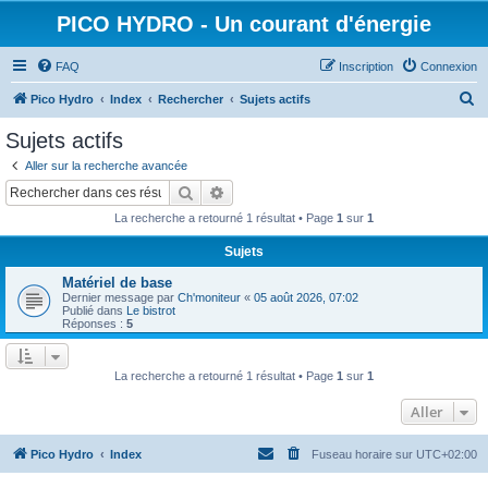
PICO HYDRO - Un courant d'énergie
FAQ
Inscription
Connexion
R
Pico Hydro
Index
Rechercher
Sujets actifs
e
Sujets actifs
c
Aller sur la recherche avancée
h
Rechercher
Recherche avancée
e
La recherche a retourné 1 résultat • Page
1
sur
1
r
Sujets
c
Matériel de base
h
Dernier message par
Ch'moniteur
«
05 août 2026, 07:02
e
Publié dans
Le bistrot
Réponses :
5
r
La recherche a retourné 1 résultat • Page
1
sur
1
Aller
Pico Hydro
Index
Fuseau horaire sur
UTC+02:00