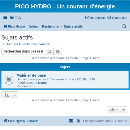
PICO HYDRO - Un courant d'énergie
FAQ
Inscription
Connexion
R
Pico Hydro
Index
Rechercher
Sujets actifs
e
Sujets actifs
c
Aller sur la recherche avancée
h
Rechercher
Recherche avancée
e
La recherche a retourné 1 résultat • Page
1
sur
1
r
Sujets
c
Matériel de base
h
Dernier message par
Ch'moniteur
«
05 août 2026, 07:02
e
Publié dans
Le bistrot
Réponses :
5
r
La recherche a retourné 1 résultat • Page
1
sur
1
Aller
Pico Hydro
Index
Fuseau horaire sur
UTC+02:00