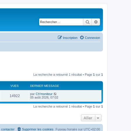
Rechercher
Recherche avancé
Inscription
Connexion
La recherche a retourné 1 résultat • Page
1
sur
1
VUES
DERNIER MESSAGE
D
par
Ch'moniteur
V
14922
e
05 août 2026, 07:02
r
u
n
La recherche a retourné 1 résultat • Page
1
sur
1
i
e
e
r
Aller
s
m
e
s
s
 contacter
Supprimer les cookies
Fuseau horaire sur
UTC+02:00