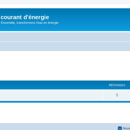
courant d'énergie
 : Ensemble, transformons l'eau en énergie.
RÉPONSES
R
5
é
p
o
n
Nous