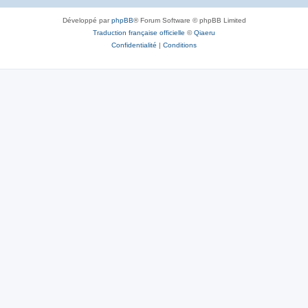
s
Développé par
phpBB
® Forum Software © phpBB Limited
e
Traduction française officielle
©
Qiaeru
s
Confidentialité
|
Conditions