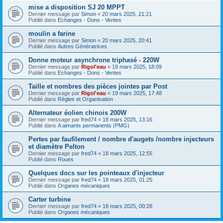
mise a disposition SJ 20 MPPT
Dernier message par
Simon
«
20 mars 2025, 21:21
Publié dans
Echanges - Dons - Ventes
moulin a farine
Dernier message par
Simon
«
20 mars 2025, 20:41
Publié dans
Autres Génératrices
Donne moteur asynchrone triphasé - 220W
Dernier message par
Rigol'eau
«
19 mars 2025, 18:09
Publié dans
Echanges - Dons - Ventes
Taille et nombres des pièces jointes par Post
Dernier message par
Rigol'eau
«
19 mars 2025, 17:48
Publié dans
Règles et Organisation
Alternateur éolien chinois 200W
Dernier message par
fred74
«
18 mars 2025, 13:16
Publié dans
A aimants permanents (PMG)
Pertes par faufilement / nombre d'augets /nombre injecteurs
et diamètre Pelton
Dernier message par
fred74
«
18 mars 2025, 12:55
Publié dans
Roues
Quelques docs sur les pointeaux d'injecteur
Dernier message par
fred74
«
18 mars 2025, 01:25
Publié dans
Organes mécaniques
Carter turbine
Dernier message par
fred74
«
18 mars 2025, 00:28
Publié dans
Organes mécaniques