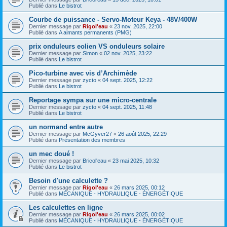
Publié dans
Le bistrot
Courbe de puissance - Servo-Moteur Keya - 48V/400W
Dernier message par
Rigol'eau
«
23 nov. 2025, 22:00
Publié dans
A aimants permanents (PMG)
prix onduleurs eolien VS onduleurs solaire
Dernier message par
Simon
«
02 nov. 2025, 23:22
Publié dans
Le bistrot
Pico-turbine avec vis d’Archimède
Dernier message par
zycto
«
04 sept. 2025, 12:22
Publié dans
Le bistrot
Reportage sympa sur une micro-centrale
Dernier message par
zycto
«
04 sept. 2025, 11:48
Publié dans
Le bistrot
un normand entre autre
Dernier message par
McGyver27
«
26 août 2025, 22:29
Publié dans
Présentation des membres
un mec doué !
Dernier message par
Bricol'eau
«
23 mai 2025, 10:32
Publié dans
Le bistrot
Besoin d'une calculette ?
Dernier message par
Rigol'eau
«
26 mars 2025, 00:12
Publié dans
MÉCANIQUE - HYDRAULIQUE - ÉNERGÉTIQUE
Les calculettes en ligne
Dernier message par
Rigol'eau
«
26 mars 2025, 00:02
Publié dans
MÉCANIQUE - HYDRAULIQUE - ÉNERGÉTIQUE