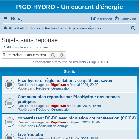
PICO HYDRO - Un courant d'énergie
FAQ
Inscription
Connexion
R
Pico Hydro
Index
Rechercher
Sujets sans réponse
e
Sujets sans réponse
c
Aller sur la recherche avancée
h
Rechercher
Recherche avancée
e
La recherche a retourné 20 résultats • Page
1
sur
1
r
Sujets
c
Pico-hydro et réglementation : ce qu'il faut savoir
h
Dernier message par
Rigol'eau
«
04 mai 2026, 20:20
e
Publié dans
Règles et Organisation
r
Comment bien répondre sur PicoHydro : nos bonnes
pratiques
Dernier message par
Rigol'eau
«
14 mars 2026, 15:49
Publié dans
Règles et Organisation
convertisseur DC‑DC avec régulation courant/tension (CC/CV)
Dernier message par
Rigol'eau
«
07 janv. 2026, 18:45
Publié dans
Régulation de charge
Live Youtube
Dernier message par
Bricol'eau
«
15 déc. 2025, 10:01