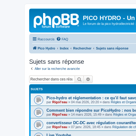
PICO HYDRO - Un 
Le forum de la pico hydroélectricité
Raccourcis
FAQ
Pico Hydro
Index
Rechercher
Sujets sans réponse
Sujets sans réponse
Aller sur la recherche avancée
Rechercher
Recherche avancée
SUJETS
Pico-hydro et réglementation : ce qu'il faut savo
par
Rigol'eau
»
04 mai 2026, 20:20
» dans
Règles et Organi
Comment bien répondre sur PicoHydro : nos b
par
Rigol'eau
»
14 mars 2026, 15:49
» dans
Règles et Orga
convertisseur DC‑DC avec régulation courant/t
par
Rigol'eau
»
07 janv. 2026, 18:45
» dans
Régulation de c
Live Youtube