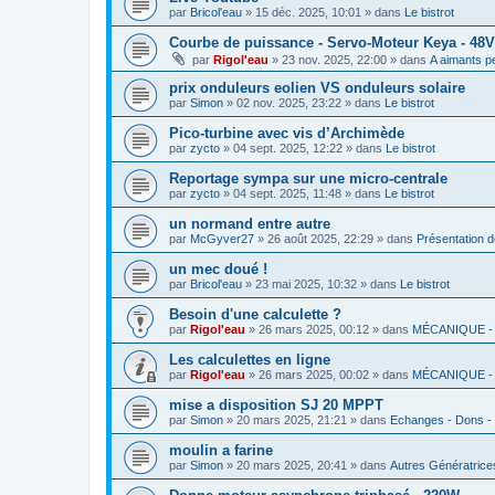
par
Bricol'eau
»
15 déc. 2025, 10:01
» dans
Le bistrot
Courbe de puissance - Servo-Moteur Keya - 48
par
Rigol'eau
»
23 nov. 2025, 22:00
» dans
A aimants 
prix onduleurs eolien VS onduleurs solaire
par
Simon
»
02 nov. 2025, 23:22
» dans
Le bistrot
Pico-turbine avec vis d’Archimède
par
zycto
»
04 sept. 2025, 12:22
» dans
Le bistrot
Reportage sympa sur une micro-centrale
par
zycto
»
04 sept. 2025, 11:48
» dans
Le bistrot
un normand entre autre
par
McGyver27
»
26 août 2025, 22:29
» dans
Présentation 
un mec doué !
par
Bricol'eau
»
23 mai 2025, 10:32
» dans
Le bistrot
Besoin d'une calculette ?
par
Rigol'eau
»
26 mars 2025, 00:12
» dans
MÉCANIQUE -
Les calculettes en ligne
par
Rigol'eau
»
26 mars 2025, 00:02
» dans
MÉCANIQUE -
mise a disposition SJ 20 MPPT
par
Simon
»
20 mars 2025, 21:21
» dans
Echanges - Dons -
moulin a farine
par
Simon
»
20 mars 2025, 20:41
» dans
Autres Génératrice