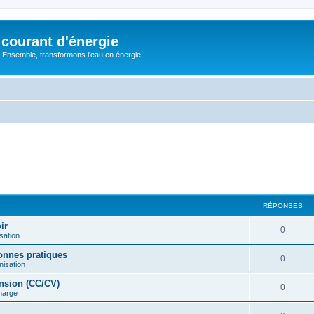
courant d'énergie
 : Ensemble, transformons l'eau en énergie.
RÉPONSES
ir
R
0
sation
é
onnes pratiques
R
0
nisation
p
é
ension (CC/CV)
o
R
0
harge
p
n
é
o