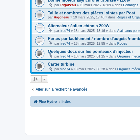
Donne moteur asynchrone triphasé - 220W
par
Rigol'eau
»
19 mars 2025, 18:09
» dans
Echanges -
Taille et nombres des pièces jointes par Post
par
Rigol'eau
»
19 mars 2025, 17:48
» dans
Règles et Orga
Alternateur éolien chinois 200W
par
fred74
»
18 mars 2025, 13:16
» dans
A aimants per
Pertes par faufilement / nombre d'augets /nomb
par
fred74
»
18 mars 2025, 12:55
» dans
Roues
Quelques docs sur les pointeaux d'injecteur
par
fred74
»
18 mars 2025, 01:25
» dans
Organes méca
Carter turbine
par
fred74
»
18 mars 2025, 00:28
» dans
Organes méca
Aller sur la recherche avancée
Pico Hydro
Index