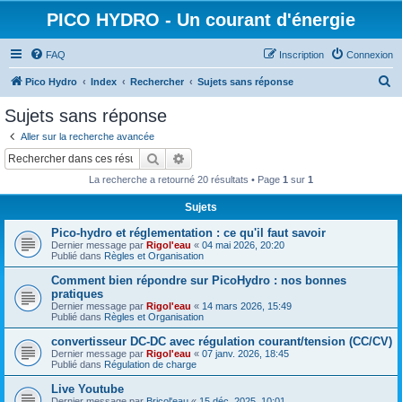
PICO HYDRO - Un courant d'énergie
FAQ
Inscription
Connexion
R
Pico Hydro
Index
Rechercher
Sujets sans réponse
e
Sujets sans réponse
c
Aller sur la recherche avancée
h
Rechercher
Recherche avancée
e
La recherche a retourné 20 résultats • Page
1
sur
1
r
Sujets
c
Pico-hydro et réglementation : ce qu'il faut savoir
h
Dernier message par
Rigol'eau
«
04 mai 2026, 20:20
e
Publié dans
Règles et Organisation
r
Comment bien répondre sur PicoHydro : nos bonnes
pratiques
Dernier message par
Rigol'eau
«
14 mars 2026, 15:49
Publié dans
Règles et Organisation
convertisseur DC‑DC avec régulation courant/tension (CC/CV)
Dernier message par
Rigol'eau
«
07 janv. 2026, 18:45
Publié dans
Régulation de charge
Live Youtube
Dernier message par
Bricol'eau
«
15 déc. 2025, 10:01