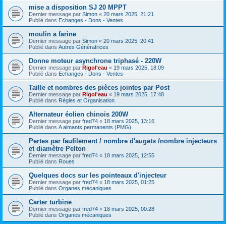
mise a disposition SJ 20 MPPT
Dernier message par
Simon
«
20 mars 2025, 21:21
Publié dans
Echanges - Dons - Ventes
moulin a farine
Dernier message par
Simon
«
20 mars 2025, 20:41
Publié dans
Autres Génératrices
Donne moteur asynchrone triphasé - 220W
Dernier message par
Rigol'eau
«
19 mars 2025, 18:09
Publié dans
Echanges - Dons - Ventes
Taille et nombres des pièces jointes par Post
Dernier message par
Rigol'eau
«
19 mars 2025, 17:48
Publié dans
Règles et Organisation
Alternateur éolien chinois 200W
Dernier message par
fred74
«
18 mars 2025, 13:16
Publié dans
A aimants permanents (PMG)
Pertes par faufilement / nombre d'augets /nombre injecteurs
et diamètre Pelton
Dernier message par
fred74
«
18 mars 2025, 12:55
Publié dans
Roues
Quelques docs sur les pointeaux d'injecteur
Dernier message par
fred74
«
18 mars 2025, 01:25
Publié dans
Organes mécaniques
Carter turbine
Dernier message par
fred74
«
18 mars 2025, 00:28
Publié dans
Organes mécaniques