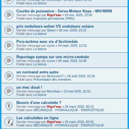
Publié dans
Le bistrot
Courbe de puissance - Servo-Moteur Keya - 48V/400W
Dernier message par
Rigol'eau
«
23 nov. 2025, 22:00
Publié dans
A aimants permanents (PMG)
prix onduleurs eolien VS onduleurs solaire
Dernier message par
Simon
«
02 nov. 2025, 23:22
Publié dans
Le bistrot
Pico-turbine avec vis d’Archimède
Dernier message par
zycto
«
04 sept. 2025, 12:22
Publié dans
Le bistrot
Reportage sympa sur une micro-centrale
Dernier message par
zycto
«
04 sept. 2025, 11:48
Publié dans
Le bistrot
un normand entre autre
Dernier message par
McGyver27
«
26 août 2025, 22:29
Publié dans
Présentation des membres
un mec doué !
Dernier message par
Bricol'eau
«
23 mai 2025, 10:32
Publié dans
Le bistrot
Besoin d'une calculette ?
Dernier message par
Rigol'eau
«
26 mars 2025, 00:12
Publié dans
MÉCANIQUE - HYDRAULIQUE - ÉNERGÉTIQUE
Les calculettes en ligne
Dernier message par
Rigol'eau
«
26 mars 2025, 00:02
Publié dans
MÉCANIQUE - HYDRAULIQUE - ÉNERGÉTIQUE