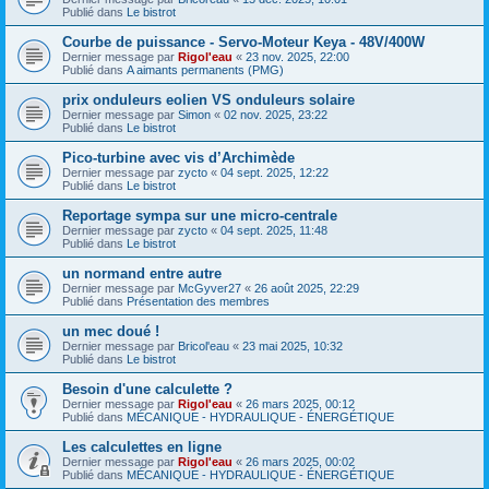
Publié dans
Le bistrot
Courbe de puissance - Servo-Moteur Keya - 48V/400W
Dernier message par
Rigol'eau
«
23 nov. 2025, 22:00
Publié dans
A aimants permanents (PMG)
prix onduleurs eolien VS onduleurs solaire
Dernier message par
Simon
«
02 nov. 2025, 23:22
Publié dans
Le bistrot
Pico-turbine avec vis d’Archimède
Dernier message par
zycto
«
04 sept. 2025, 12:22
Publié dans
Le bistrot
Reportage sympa sur une micro-centrale
Dernier message par
zycto
«
04 sept. 2025, 11:48
Publié dans
Le bistrot
un normand entre autre
Dernier message par
McGyver27
«
26 août 2025, 22:29
Publié dans
Présentation des membres
un mec doué !
Dernier message par
Bricol'eau
«
23 mai 2025, 10:32
Publié dans
Le bistrot
Besoin d'une calculette ?
Dernier message par
Rigol'eau
«
26 mars 2025, 00:12
Publié dans
MÉCANIQUE - HYDRAULIQUE - ÉNERGÉTIQUE
Les calculettes en ligne
Dernier message par
Rigol'eau
«
26 mars 2025, 00:02
Publié dans
MÉCANIQUE - HYDRAULIQUE - ÉNERGÉTIQUE