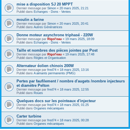
mise a disposition SJ 20 MPPT
Dernier message par
Simon
«
20 mars 2025, 21:21
Publié dans
Echanges - Dons - Ventes
moulin a farine
Dernier message par
Simon
«
20 mars 2025, 20:41
Publié dans
Autres Génératrices
Donne moteur asynchrone triphasé - 220W
Dernier message par
Rigol'eau
«
19 mars 2025, 18:09
Publié dans
Echanges - Dons - Ventes
Taille et nombres des pièces jointes par Post
Dernier message par
Rigol'eau
«
19 mars 2025, 17:48
Publié dans
Règles et Organisation
Alternateur éolien chinois 200W
Dernier message par
fred74
«
18 mars 2025, 13:16
Publié dans
A aimants permanents (PMG)
Pertes par faufilement / nombre d'augets /nombre injecteurs
et diamètre Pelton
Dernier message par
fred74
«
18 mars 2025, 12:55
Publié dans
Roues
Quelques docs sur les pointeaux d'injecteur
Dernier message par
fred74
«
18 mars 2025, 01:25
Publié dans
Organes mécaniques
Carter turbine
Dernier message par
fred74
«
18 mars 2025, 00:28
Publié dans
Organes mécaniques