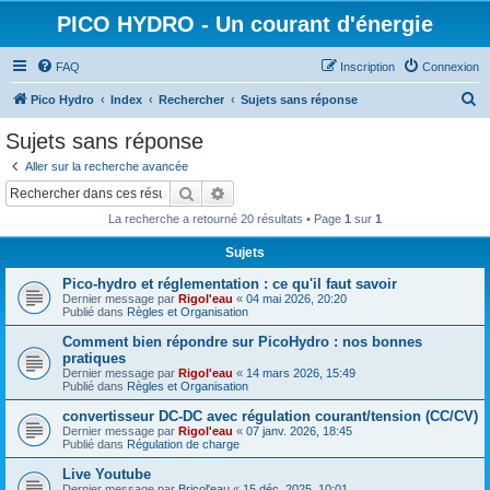
PICO HYDRO - Un courant d'énergie
FAQ
Inscription
Connexion
R
Pico Hydro
Index
Rechercher
Sujets sans réponse
e
Sujets sans réponse
c
Aller sur la recherche avancée
h
Rechercher
Recherche avancée
e
La recherche a retourné 20 résultats • Page
1
sur
1
r
Sujets
c
Pico-hydro et réglementation : ce qu'il faut savoir
h
Dernier message par
Rigol'eau
«
04 mai 2026, 20:20
e
Publié dans
Règles et Organisation
r
Comment bien répondre sur PicoHydro : nos bonnes
pratiques
Dernier message par
Rigol'eau
«
14 mars 2026, 15:49
Publié dans
Règles et Organisation
convertisseur DC‑DC avec régulation courant/tension (CC/CV)
Dernier message par
Rigol'eau
«
07 janv. 2026, 18:45
Publié dans
Régulation de charge
Live Youtube
Dernier message par
Bricol'eau
«
15 déc. 2025, 10:01