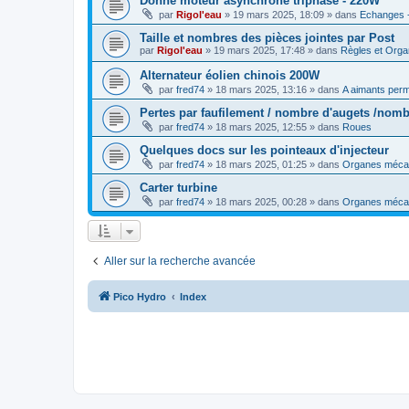
Donne moteur asynchrone triphasé - 220W
par
Rigol'eau
»
19 mars 2025, 18:09
» dans
Echanges -
Taille et nombres des pièces jointes par Post
par
Rigol'eau
»
19 mars 2025, 17:48
» dans
Règles et Orga
Alternateur éolien chinois 200W
par
fred74
»
18 mars 2025, 13:16
» dans
A aimants per
Pertes par faufilement / nombre d'augets /nomb
par
fred74
»
18 mars 2025, 12:55
» dans
Roues
Quelques docs sur les pointeaux d'injecteur
par
fred74
»
18 mars 2025, 01:25
» dans
Organes méca
Carter turbine
par
fred74
»
18 mars 2025, 00:28
» dans
Organes méca
Aller sur la recherche avancée
Pico Hydro
Index