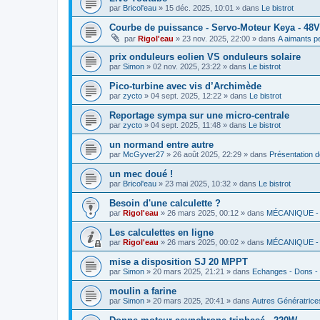
par
Bricol'eau
»
15 déc. 2025, 10:01
» dans
Le bistrot
Courbe de puissance - Servo-Moteur Keya - 48
par
Rigol'eau
»
23 nov. 2025, 22:00
» dans
A aimants 
prix onduleurs eolien VS onduleurs solaire
par
Simon
»
02 nov. 2025, 23:22
» dans
Le bistrot
Pico-turbine avec vis d’Archimède
par
zycto
»
04 sept. 2025, 12:22
» dans
Le bistrot
Reportage sympa sur une micro-centrale
par
zycto
»
04 sept. 2025, 11:48
» dans
Le bistrot
un normand entre autre
par
McGyver27
»
26 août 2025, 22:29
» dans
Présentation 
un mec doué !
par
Bricol'eau
»
23 mai 2025, 10:32
» dans
Le bistrot
Besoin d'une calculette ?
par
Rigol'eau
»
26 mars 2025, 00:12
» dans
MÉCANIQUE -
Les calculettes en ligne
par
Rigol'eau
»
26 mars 2025, 00:02
» dans
MÉCANIQUE -
mise a disposition SJ 20 MPPT
par
Simon
»
20 mars 2025, 21:21
» dans
Echanges - Dons -
moulin a farine
par
Simon
»
20 mars 2025, 20:41
» dans
Autres Génératrice