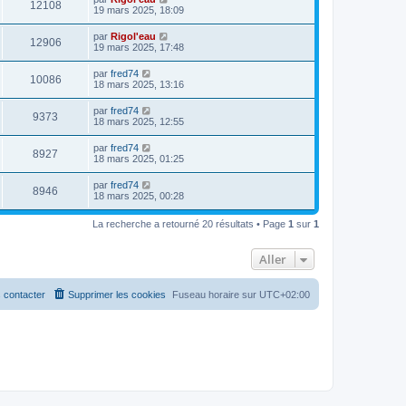
s
m
V
12108
i
a
e
19 mars 2025, 18:09
e
e
e
g
r
s
r
u
e
n
s
D
par
Rigol'eau
s
m
V
12906
i
a
e
19 mars 2025, 17:48
e
e
e
g
r
s
r
u
e
n
s
D
par
fred74
s
m
V
10086
i
a
e
18 mars 2025, 13:16
e
e
e
g
r
s
r
u
e
n
s
D
par
fred74
s
m
V
9373
i
a
e
18 mars 2025, 12:55
e
e
e
g
r
s
r
u
e
n
s
D
par
fred74
s
m
V
8927
i
a
e
18 mars 2025, 01:25
e
e
e
g
r
s
r
u
e
n
s
D
par
fred74
s
m
V
8946
i
a
e
18 mars 2025, 00:28
e
e
e
g
r
s
r
u
e
n
s
s
m
La recherche a retourné 20 résultats • Page
1
sur
1
i
a
e
e
e
g
s
r
e
s
Aller
s
m
a
e
g
s
e
s
 contacter
Supprimer les cookies
Fuseau horaire sur
UTC+02:00
a
g
e