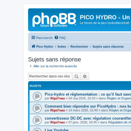
PICO HYDRO - Un 
Le forum de la pico hydroélectricité
Raccourcis
FAQ
Pico Hydro
Index
Rechercher
Sujets sans réponse
Sujets sans réponse
Aller sur la recherche avancée
Rechercher
Recherche avancée
SUJETS
Pico-hydro et réglementation : ce qu'il faut savo
par
Rigol'eau
»
04 mai 2026, 20:20
» dans
Règles et Organi
Comment bien répondre sur PicoHydro : nos b
par
Rigol'eau
»
14 mars 2026, 15:49
» dans
Règles et Orga
convertisseur DC‑DC avec régulation courant/t
par
Rigol'eau
»
07 janv. 2026, 18:45
» dans
Régulation de c
Live Youtube