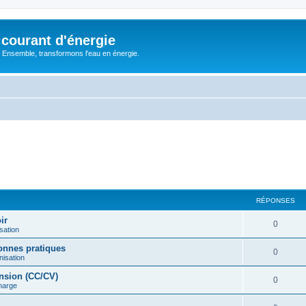
courant d'énergie
 : Ensemble, transformons l'eau en énergie.
RÉPONSES
ir
R
0
sation
é
onnes pratiques
R
0
nisation
p
é
ension (CC/CV)
o
R
0
harge
p
n
é
o