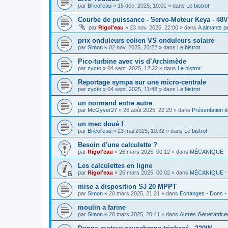
par
Bricol'eau
»
15 déc. 2025, 10:01
» dans
Le bistrot
Courbe de puissance - Servo-Moteur Keya - 48
par
Rigol'eau
»
23 nov. 2025, 22:00
» dans
A aimants 
prix onduleurs eolien VS onduleurs solaire
par
Simon
»
02 nov. 2025, 23:22
» dans
Le bistrot
Pico-turbine avec vis d’Archimède
par
zycto
»
04 sept. 2025, 12:22
» dans
Le bistrot
Reportage sympa sur une micro-centrale
par
zycto
»
04 sept. 2025, 11:48
» dans
Le bistrot
un normand entre autre
par
McGyver27
»
26 août 2025, 22:29
» dans
Présentation 
un mec doué !
par
Bricol'eau
»
23 mai 2025, 10:32
» dans
Le bistrot
Besoin d'une calculette ?
par
Rigol'eau
»
26 mars 2025, 00:12
» dans
MÉCANIQUE -
Les calculettes en ligne
par
Rigol'eau
»
26 mars 2025, 00:02
» dans
MÉCANIQUE -
mise a disposition SJ 20 MPPT
par
Simon
»
20 mars 2025, 21:21
» dans
Echanges - Dons -
moulin a farine
par
Simon
»
20 mars 2025, 20:41
» dans
Autres Génératrice