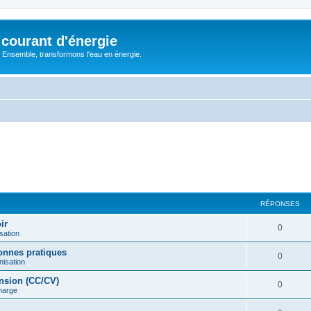
courant d'énergie
 : Ensemble, transformons l'eau en énergie.
RÉPONSES
ir
R
0
sation
é
onnes pratiques
R
0
nisation
p
é
ension (CC/CV)
o
R
0
harge
p
n
é
o