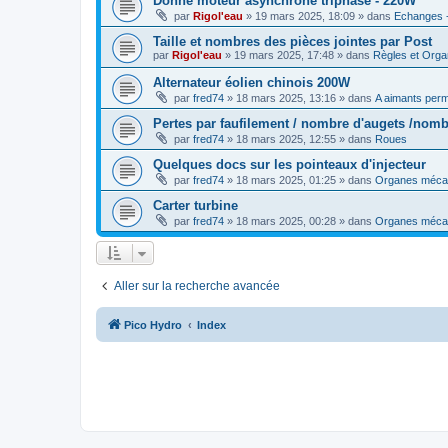
Donne moteur asynchrone triphasé - 220W
par
Rigol'eau
»
19 mars 2025, 18:09
» dans
Echanges -
Taille et nombres des pièces jointes par Post
par
Rigol'eau
»
19 mars 2025, 17:48
» dans
Règles et Orga
Alternateur éolien chinois 200W
par
fred74
»
18 mars 2025, 13:16
» dans
A aimants per
Pertes par faufilement / nombre d'augets /nomb
par
fred74
»
18 mars 2025, 12:55
» dans
Roues
Quelques docs sur les pointeaux d'injecteur
par
fred74
»
18 mars 2025, 01:25
» dans
Organes méca
Carter turbine
par
fred74
»
18 mars 2025, 00:28
» dans
Organes méca
Aller sur la recherche avancée
Pico Hydro
Index