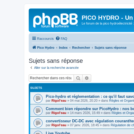
PICO HYDRO - Un 
Le forum de la pico hydroélectricité
Raccourcis
FAQ
Pico Hydro
Index
Rechercher
Sujets sans réponse
Sujets sans réponse
Aller sur la recherche avancée
Rechercher
Recherche avancée
SUJETS
Pico-hydro et réglementation : ce qu'il faut savo
par
Rigol'eau
»
04 mai 2026, 20:20
» dans
Règles et Organi
Comment bien répondre sur PicoHydro : nos b
par
Rigol'eau
»
14 mars 2026, 15:49
» dans
Règles et Orga
convertisseur DC‑DC avec régulation courant/t
par
Rigol'eau
»
07 janv. 2026, 18:45
» dans
Régulation de c
Live Youtube