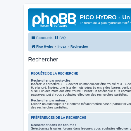
PICO HYDRO - Un 
Le forum de la pico hydroélectricité
Raccourcis
FAQ
Pico Hydro
Index
Rechercher
Rechercher
REQUÊTE DE LA RECHERCHE
Rechercher par mots-clés :
Insérez le caractère « + » devant un mot qui doit être trouvé et « - » d
être ignoré. Insérez une liste de mots séparés entre des barres vertica
si seul un des mots doit être trouvé. Utilisez un astérisque « * » com
passe-partout si vous souhaitez effectuer des recherches partielles.
Rechercher par auteur :
Utilisez un astérisque « * » comme métacaractère passe-partout si vo
des recherches partielles.
PRÉFÉRENCES DE LA RECHERCHE
Rechercher dans les forums :
Sélectionnez le ou les forums dans lesquels vous souhaitez effectuer