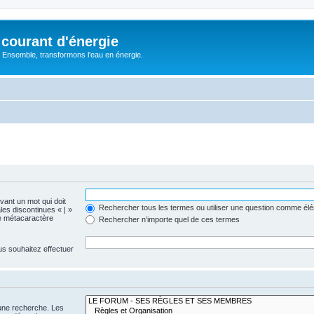
courant d'énergie
 : Ensemble, transformons l'eau en énergie.
evant un mot qui doit
Rechercher tous les termes ou utiliser une question comme él
les discontinues « | »
me métacaractère
Rechercher n’importe quel de ces termes
us souhaitez effectuer
 une recherche. Les