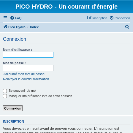
PICO HYDRO - Un courant d'énergie
FAQ
Inscription
Connexion
R
Pico Hydro
Index
e
Connexion
c
h
Nom d’utilisateur :
e
r
Mot de passe :
c
J’ai oublié mon mot de passe
h
Renvoyer le courriel d’activation
e
Se souvenir de moi
r
Masquer ma présence lors de cette session
INSCRIPTION
Vous devez être inscrit avant de pouvoir vous connecter. L’inscription est