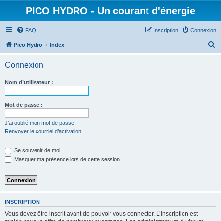
PICO HYDRO - Un courant d'énergie
FAQ
Inscription
Connexion
R
Pico Hydro
Index
e
Connexion
c
h
Nom d’utilisateur :
e
r
Mot de passe :
c
J’ai oublié mon mot de passe
h
Renvoyer le courriel d’activation
e
Se souvenir de moi
r
Masquer ma présence lors de cette session
INSCRIPTION
Vous devez être inscrit avant de pouvoir vous connecter. L’inscription est